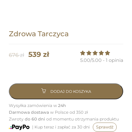
Zdrowa Tarczyca
Pierwotna
Aktualna
539
zł
676
zł
5.00/5.00 - 1 opinia
cena
cena
ilość
wynosiła:
wynosi:
Zdrowa
676 zł.
539 zł.
Tarczyca
DODAJ DO KOSZYKA
Wysyłka zamówienia w
24h
Darmowa dostawa
w Polsce od 350 zł
Zwroty
do 60 dni
od momentu otrzymania produktu
| Kup teraz i zapłać za 30 dni
Sprawdź