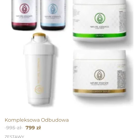
Kompleksowa Odbudowa
Pierwotna
Aktualna
995
zł
799
zł
cena
cena
ZESTAWY