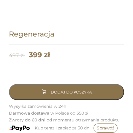
Regeneracja
Pierwotna
Aktualna
399
zł
497
zł
cena
cena
ilość
wynosiła:
wynosi:
Regeneracja
497 zł.
399 zł.
DODAJ DO KOSZYKA
Wysyłka zamówienia w
24h
Darmowa dostawa
w Polsce od 350 zł
Zwroty
do 60 dni
od momentu otrzymania produktu
| Kup teraz i zapłać za 30 dni
Sprawdź