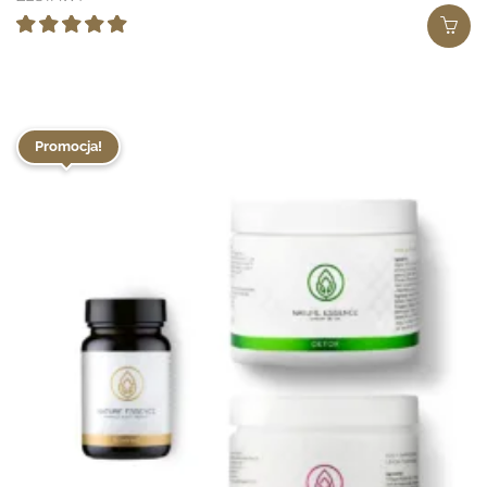
wynosiła:
wynosi:
995 zł.
799 zł.
Oceniono
5.00
na 5
Promocja!