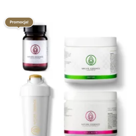
796 zł.
629 zł.
Promocja!