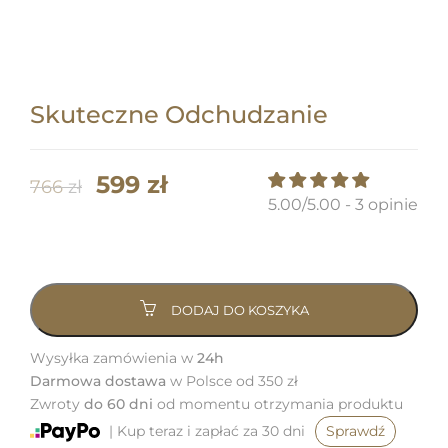
Skuteczne Odchudzanie
Pierwotna
Aktualna
599
zł
766
zł
5.00/5.00 - 3 opinie
cena
cena
ilość
wynosiła:
wynosi:
Skuteczne
766 zł.
599 zł.
Odchudzanie
DODAJ DO KOSZYKA
Wysyłka zamówienia w
24h
Darmowa dostawa
w Polsce od 350 zł
Zwroty
do 60 dni
od momentu otrzymania produktu
| Kup teraz i zapłać za 30 dni
Sprawdź