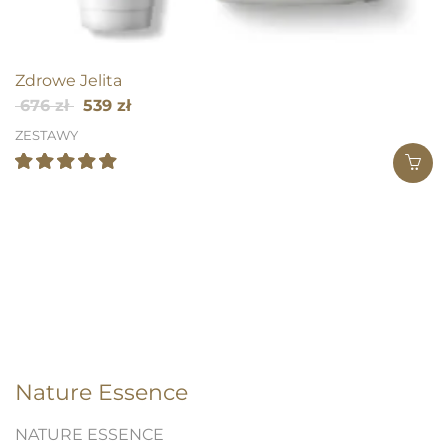
Zdrowe Jelita
Pierwotna
Aktualna
676
zł
539
zł
cena
cena
ZESTAWY
wynosiła:
wynosi:
676 zł.
539 zł.
Oceniono
5.00
na 5
Nature Essence
NATURE ESSENCE