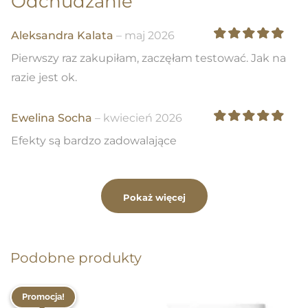
Odchudzanie
Aleksandra Kalata
–
maj 2026
Oceniono
5
na 5
Pierwszy raz zakupiłam, zaczęłam testować. Jak na
razie jest ok.
Ewelina Socha
–
kwiecień 2026
Oceniono
5
na 5
Efekty są bardzo zadowalające
Pokaż więcej
Podobne produkty
Promocja!