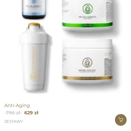
Anti-Aging
Pierwotna
Aktualna
796
zł
629
zł
cena
cena
ZESTAWY
wynosiła:
wynosi: