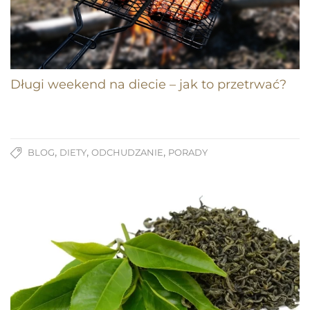
Długi weekend na diecie – jak to przetrwać?
,
,
,
BLOG
DIETY
ODCHUDZANIE
PORADY