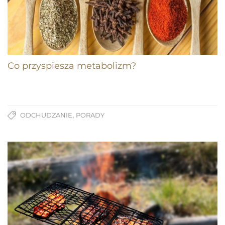
Co przyspiesza metabolizm?
,
ODCHUDZANIE
PORADY